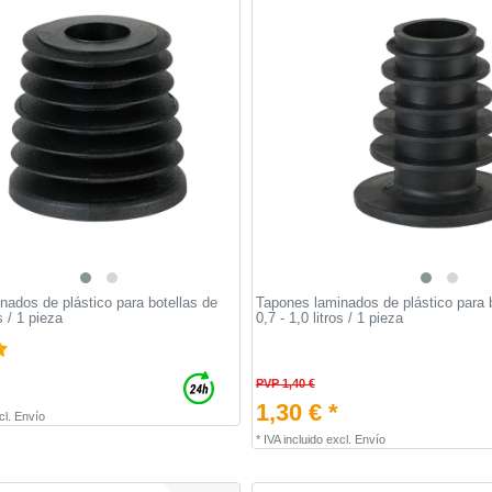
nados de plástico para botellas de
Tapones laminados de plástico para 
os / 1 pieza
0,7 - 1,0 litros / 1 pieza
PVP 1,40 €
1,30 € *
cl.
Envío
*
IVA incluido
excl.
Envío