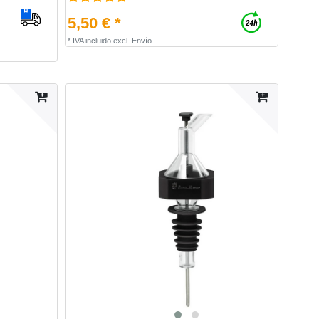
5,50 € *
*
IVA incluido
excl.
Envío