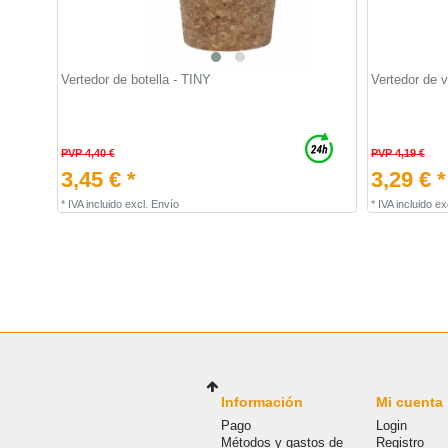
Vertedor de botella - TINY
Vertedor de 
PVP 4,40 €
PVP 4,19 €
3,45 € *
3,29 € *
*
IVA incluido
excl.
Envío
*
IVA incluido
ex
Información
Mi cuenta
Pago
Login
Métodos y gastos de
Registro