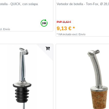
botella - QUICK, con solapa
Vertedor de botella - Tom-Fox, Ø 28
PVP 11,62 €
9,13 € *
cl.
Envío
*
IVA incluido
excl.
Envío