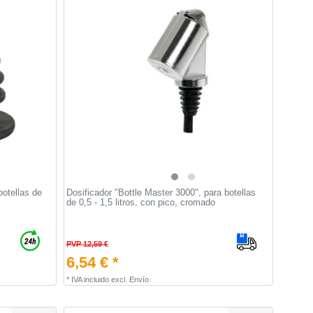
botellas de
Dosificador "Bottle Master 3000", para botellas
de 0,5 - 1,5 litros, con pico, cromado
PVP 12,59 €
6,54 € *
*
IVA incluido
excl.
Envío