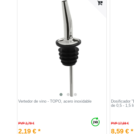
Vertedor de vino - TOPO, acero inoxidable
Dosificador "
de 0,5 - 1,5 li
PVP 2,79 €
PVP 17,59 €
2,19 € *
8,59 € *