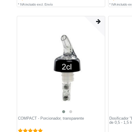
*
IVA incluido
excl.
Envío
*
IVA incluido
ex
COMPACT - Porcionador, transparente
Dosificador "
de 0,5 - 1,5 l