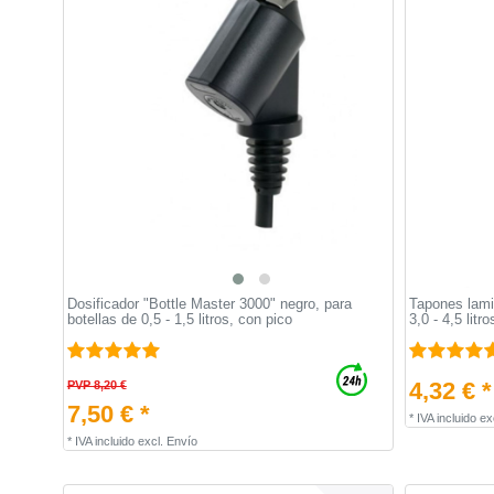
Dosificador "Bottle Master 3000" negro, para
Tapones lami
botellas de 0,5 - 1,5 litros, con pico
3,0 - 4,5 litr
4,32 € *
PVP 8,20 €
7,50 € *
*
IVA incluido
ex
*
IVA incluido
excl.
Envío