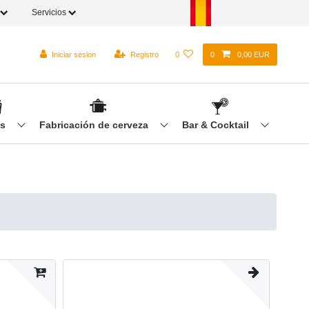
Servicios
Iniciar sesion
Registro
0
0
0,00 EUR
os
Fabricación de cerveza
Bar & Cocktail