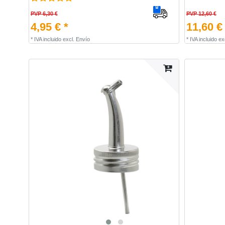
PVP 6,30 €
PVP 12,60 €
4,95 € *
11,60 €
*
IVA incluido
excl.
Envío
*
IVA incluido
ex