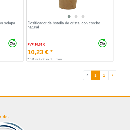
on solapa
Dosificador de botella de cristal con corcho
natural
PVP 10,81 €
10,23 € *
*
IVA incluido
excl.
Envío
1
2
o de: