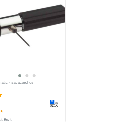
matic - sacacorchos
 *
cl.
Envío