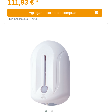
111,93 € *
Agregar al carrito de compras
*
IVA incluido
excl.
Envío