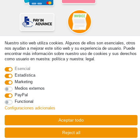
Nuestro sitio web utiliza cookies. Algunos de ellos son esenciales, otros
© Copyright 2026 | Todos los derechos reservados. - Prix de base voir
nos ayudan a mejorar este sitio web y su experiencia de usuario. Puede
détail de l'article | *S'applique aux livraisons en Espagne!
encontrar más información sobre nuestro uso de cookies y sus derechos
como usuario en nuestra: política y nuestra: legal.
Contacto
Withdraw from contract here
Esencial
Estadística
Marketing
Medios externos
PayPal
Functional
Configuraciones adicionales
Aceptar todo
Reject all