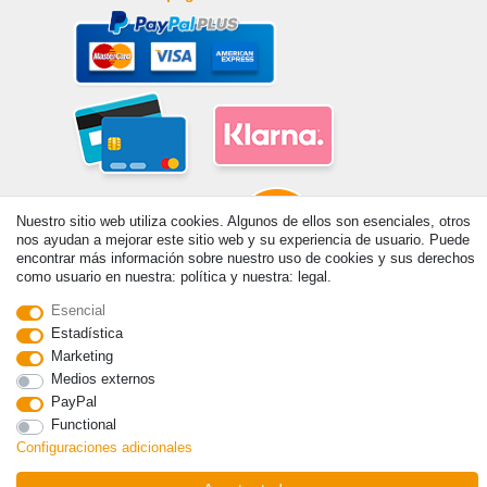
Nuestro sitio web utiliza cookies. Algunos de ellos son esenciales, otros
nos ayudan a mejorar este sitio web y su experiencia de usuario. Puede
encontrar más información sobre nuestro uso de cookies y sus derechos
como usuario en nuestra: política y nuestra: legal.
© Copyright 2026 | Todos los derechos reservados. - Prix de base voir
Esencial
détail de l'article | *S'applique aux livraisons en Espagne!
Estadística
Marketing
Medios externos
Contacto
Withdraw from contract here
PayPal
Functional
Configuraciones adicionales