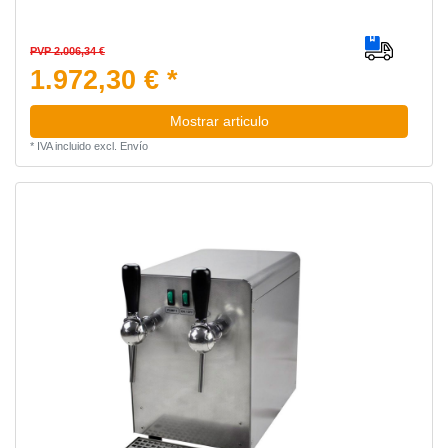
PVP 2.006,34 €
1.972,30 € *
Mostrar articulo
*
IVA incluido
excl.
Envío