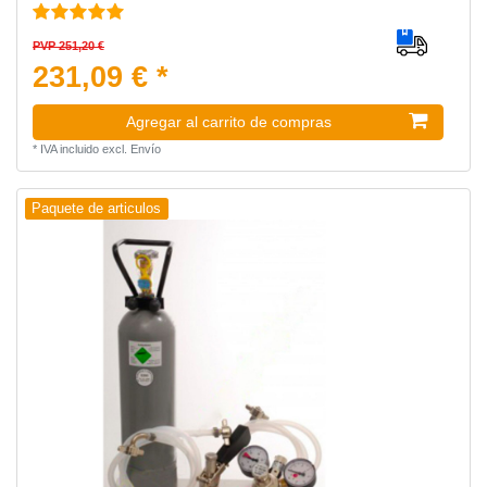
PVP 251,20 €
231,09 € *
Agregar al carrito de compras
*
IVA incluido
excl.
Envío
Paquete de articulos