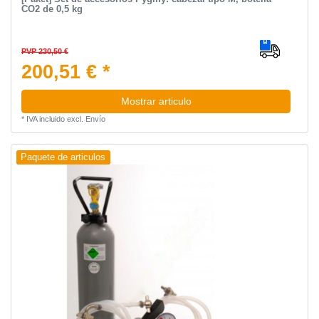
CO2 de 0,5 kg
PVP 230,50 €
200,51 € *
Mostrar articulo
*
IVA incluido
excl.
Envío
Paquete de articulos