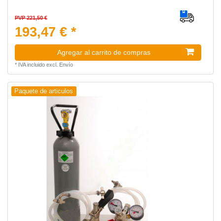
PVP 221,50 €
193,47 € *
Agregar al carrito de compras
*
IVA incluido
excl.
Envío
Paquete de articulos