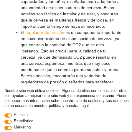
capacidades y tamaños, diseñadas para adaptarse a
una variedad de dispensadores de cerveza. Estas
botellas son fáciles de instalar y de usar, y aseguran
que la cerveza se mantenga fresca y deliciosa, sin
importar cuánto tiempo se haya almacenado.
El
regulador de presión
es un componente importante
en cualquier sistema de dispensación de cerveza, ya
que controla la cantidad de CO2 que se está
liberando. Esto es crucial para la calidad de tu
cerveza, ya que demasiado CO2 puede resultar en
una cerveza espumosa, mientras que muy poco
puede hacer que la cerveza pierda su sabor y aroma.
En esta sección, encontrarás una variedad de
reguladores de presión diseñados para satisfacer
todas tus necesidades de dispensación de cerveza.
Nuestro sitio web utiliza cookies. Algunos de ellos son esenciales, otros
nos ayudan a mejorar este sitio web y su experiencia de usuario. Puede
En Dispensadores-de-Cerveza.es creemos que toda
encontrar más información sobre nuestro uso de cookies y sus derechos
persona merece disfrutar una cerveza de calidad, ya sea en
como usuario en nuestra: política y nuestra: legal.
un bar, una fiesta en casa o en cualquier otro lugar. Es por
Esencial
eso que ofrecemos una amplia gama de tecnología de
Estadística
dispensación de cerveza, desde dispensadores hasta
Marketing
sistemas de dispensación, columnas dispensadoras y