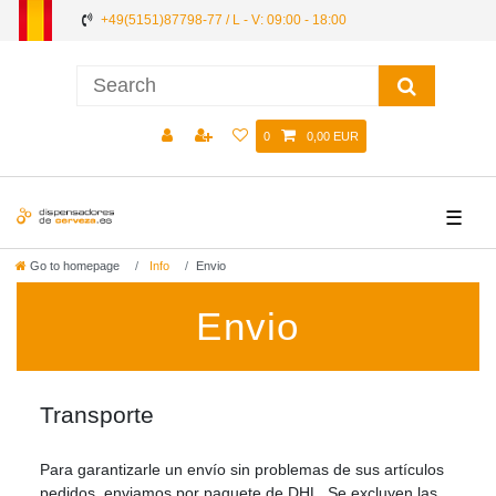
+49(5151)87798-77 / L - V: 09:00 - 18:00
0
0,00 EUR
☰
Go to homepage
Info
Envio
Envio
Transporte
Para garantizarle un envío sin problemas de sus artículos
pedidos, enviamos por paquete de DHL. Se excluyen las