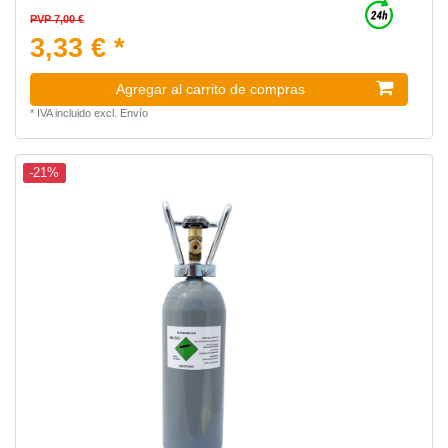
PVP 7,00 €
3,33 € *
Agregar al carrito de compras
*
IVA incluido
excl.
Envío
-21%