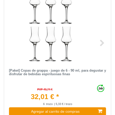
[Paket] Copas de grappa - juego de 6 - 90 ml, para degustar y
disfrutar de bebidas espirituosas finas
PVP 40,74 €
32,01 € *
6
trozo
| 5,33 € / trozo
Agregar al carrito de compras