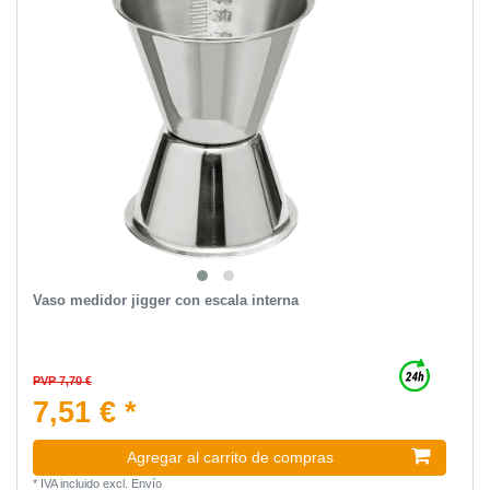
Vaso medidor jigger con escala interna
PVP 7,70 €
7,51 € *
Agregar al carrito de compras
*
IVA incluido
excl.
Envío