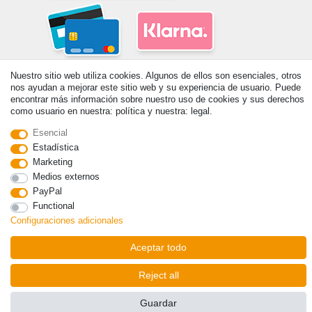
Nuestro sitio web utiliza cookies. Algunos de ellos son esenciales, otros
nos ayudan a mejorar este sitio web y su experiencia de usuario. Puede
encontrar más información sobre nuestro uso de cookies y sus derechos
como usuario en nuestra: política y nuestra: legal.
Esencial
© Copyright 2026 | Todos los derechos reservados. - Prix de base voir
Estadística
détail de l'article | *S'applique aux livraisons en Espagne!
Marketing
Medios externos
Contacto
Withdraw from contract here
PayPal
Functional
Configuraciones adicionales
Aceptar todo
Reject all
Guardar