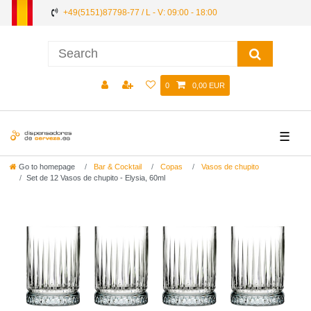
+49(5151)87798-77 / L - V: 09:00 - 18:00
0
0,00 EUR
☰
Go to homepage
Bar & Cocktail
Copas
Vasos de chupito
Set de 12 Vasos de chupito - Elysia, 60ml