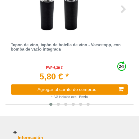
Tapon de vino, tapón de botella de vino - Vacustopp, con
bomba de vacío integrada
PVP 6,30 €
5,80 € *
Agregar al carrito de compras
*
IVA incluido
excl.
Envío
Información