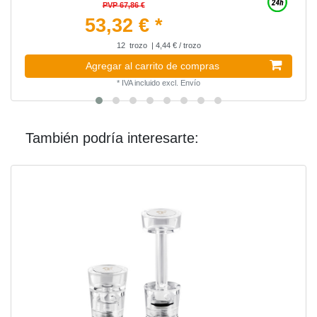
PVP 67,86 €
53,32 € *
12
trozo
| 4,44 € / trozo
Agregar al carrito de compras
*
IVA incluido
excl.
Envío
También podría interesarte: