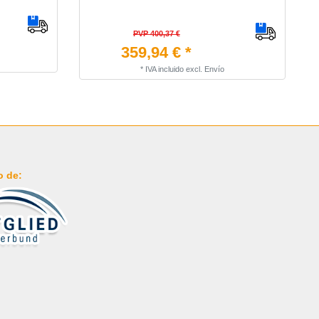
PVP 400,37 €
359,94 € *
*
IVA incluido
excl.
Envío
o de: