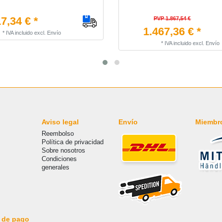
7,34 € *
PVP 1.867,54 €
1.467,36 € *
*
IVA incluido
excl.
Envío
*
IVA incluido
excl.
Envío
Aviso legal
Envío
Miembr
Reembolso
Política de privacidad
Sobre nosotros
Condiciones
generales
 de pago