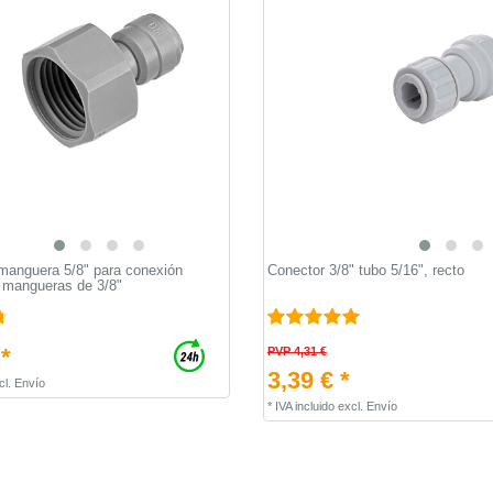
manguera 5/8" para conexión
Conector 3/8" tubo 5/16", recto
 mangueras de 3/8"
 *
PVP 4,31 €
3,39 € *
cl.
Envío
*
IVA incluido
excl.
Envío