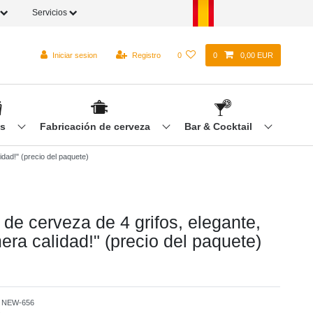
Servicios
Iniciar sesion
Registro
0
0
0,00 EUR
os
Fabricación de cerveza
Bar & Cocktail
idad!" (precio del paquete)
de cerveza de 4 grifos, elegante,
era calidad!" (precio del paquete)
o
NEW-656