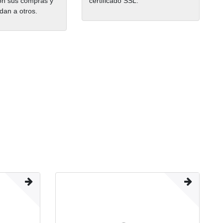
on sus compras y
certificado SSL.
dan a otros.