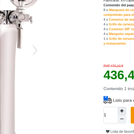
Fabricante:
ich-zapf
Contenido del paqu
8 x
Manguera de cer
comprimido para s
4 x
Conector de ma
4 x
Grifo de cervez
4 x
Conector 3/8" tu
4 x
Manguito separa
1 x
Grifo de cerveza
y restaurantes
PVP 476,10 €
436,
Contenido
1
tro
Listo para 
Lista de favori