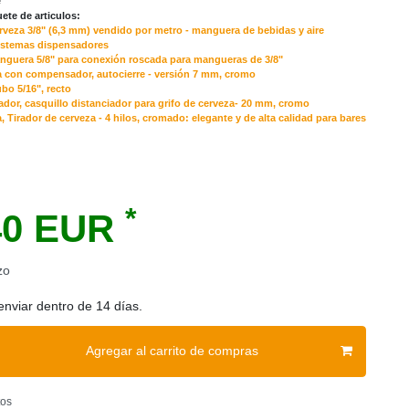
e
ete de articulos:
veza 3/8" (6,3 mm) vendido por metro - manguera de bebidas y aire
istemas dispensadores
nguera 5/8" para conexión roscada para mangueras de 3/8"
a con compensador, autocierre - versión 7 mm, cromo
bo 5/16", recto
dor, casquillo distanciador para grifo de cerveza- 20 mm, cromo
, Tirador de cerveza - 4 hilos, cromado: elegante y de alta calidad para bares
*
40 EUR
zo
enviar dentro de 14 días.
Agregar al carrito de compras
tos