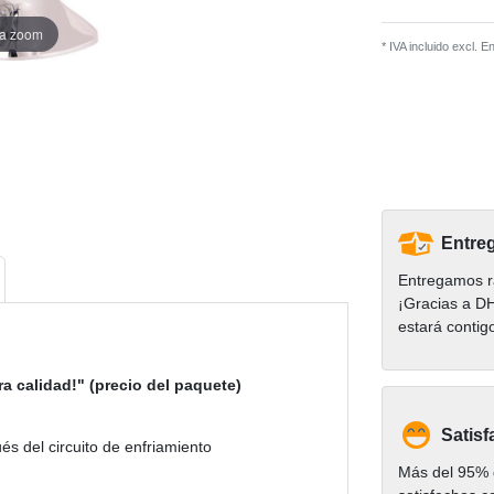
ra zoom
* IVA incluido excl.
En
Entreg
Entregamos r
¡Gracias a D
estará contig
a calidad!" (precio del paquete)
Satisf
s del circuito de enfriamiento
Más del 95% d