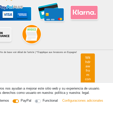
x de base voir détail de l'article | *S'applique aux livraisons en Espagne!
Wit
hdr
aw
fro
m
con
trac
t
tros nos ayudan a mejorar este sitio web y su experiencia de usuario.
her
derechos como usuario en nuestra: política y nuestra: legal.
e
ternos
PayPal
Functional
Configuraciones adicionales
Contacto