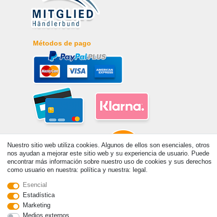
Métodos de pago
Nuestro sitio web utiliza cookies. Algunos de ellos son esenciales, otros
nos ayudan a mejorar este sitio web y su experiencia de usuario. Puede
encontrar más información sobre nuestro uso de cookies y sus derechos
como usuario en nuestra: política y nuestra: legal.
© Copyright 2026 | Todos los derechos reservados. - Prix de base voir
Esencial
détail de l'article | *S'applique aux livraisons en Espagne!
Estadística
Marketing
Medios externos
Contacto