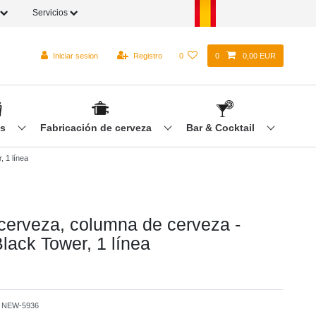
Servicios
Iniciar sesion
Registro
0
0
0,00 EUR
os
Fabricación de cerveza
Bar & Cocktail
 1 línea
 cerveza, сolumna de cerveza -
lack Tower, 1 línea
o
NEW-5936