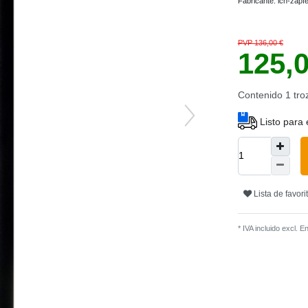
Fabricante:
ich-zapf
PVP 136,00 €
125,
Contenido
1
tro
Listo para 
Lista de favori
* IVA incluido excl.
En