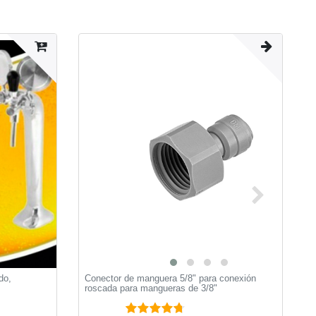
do,
Conector de manguera 5/8" para conexión
T
roscada para mangueras de 3/8"
c