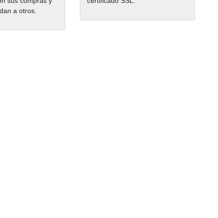
on sus compras y
certificado SSL.
dan a otros.