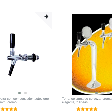
rveza con compensador, autocierre
Torre, сolumna de cerveza- croma
0 mm, cromo
elegante, 2 líneas