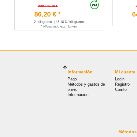
PVP 109,70 €
86,20 € *
6
2
kilogramo
| 43,10 € / kilogramo
*
IVA incluido
excl.
Envío
Información
Mi cuenta
Pago
Login
Métodos y gastos de
Registro
envío
Carrito
Informacion
Métodos