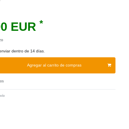
e
*
00 EUR
zo
enviar dentro de 14 días.
Agregar al carrito de compras
tos
vío