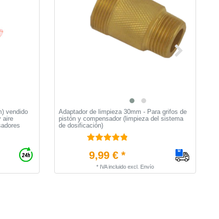
m) vendido
Adaptador de limpieza 30mm - Para grifos de
M
 aire
pistón y compensador (limpieza del sistema
1
sadores
de dosificación)
9,99 € *
*
IVA incluido
excl.
Envío