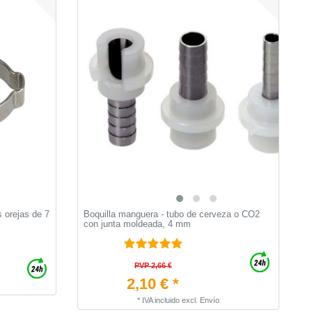
 orejas de 7
Boquilla manguera - tubo de cerveza o CO2
T
con junta moldeada, 4 mm
m
PVP 2,66 €
2,10 € *
*
IVA incluido
excl.
Envío