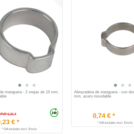
de manguera - 2 orejas de 10 mm,
Abrazadera de manguera - con dos
able
mm, acero inoxidable
0,74 € *
PVP 0,31 €
,23 € *
*
IVA incluido
excl.
Envío
*
IVA incluido
excl.
Envío