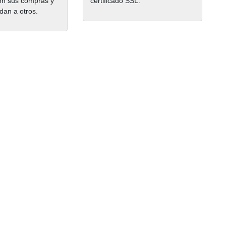
on sus compras y
certificado SSL.
dan a otros.