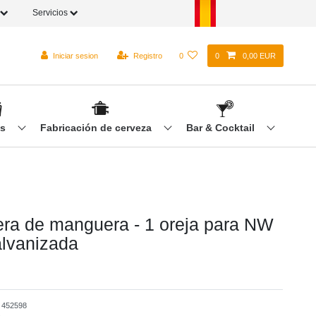
Servicios
Iniciar sesion
Registro
0
0
0,00 EUR
os
Fabricación de cerveza
Bar & Cocktail
ra de manguera - 1 oreja para NW
lvanizada
o
452598