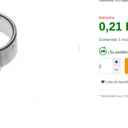
Fabricante:
ich-zapf
PVP 0,27 €
0,21
Contenido
1
tro
¡Su pedido
Lista de favori
* IVA incluido excl.
En