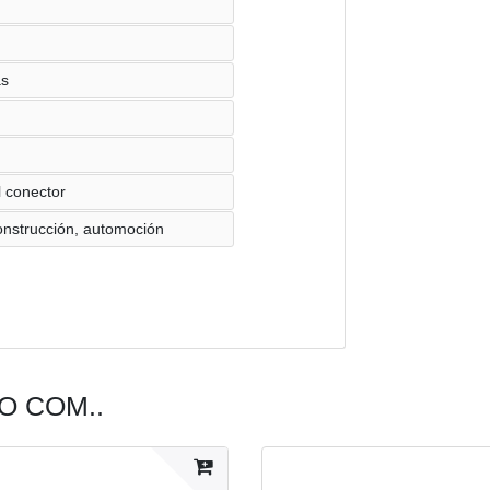
as
 conector
construcción, automoción
 COM..