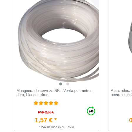
Manguera de cerveza SK - Venta por metros,
Abrazadera 
duro, blanco - 4mm
acero inoxid
PVP 2,00 €
1,57 € *
0
*
IVA incluido
excl.
Envío