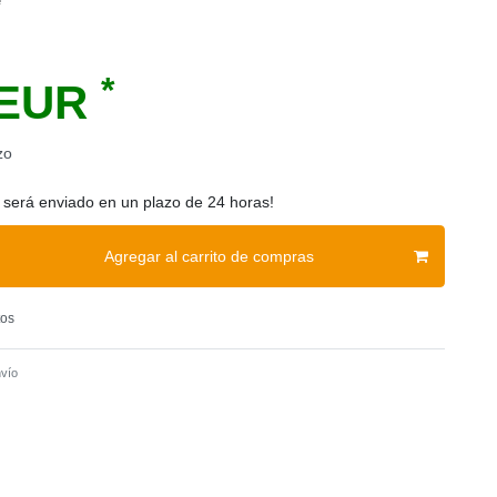
e
*
 EUR
zo
 será enviado en un plazo de 24 horas!
Agregar al carrito de compras
tos
vío