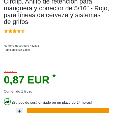
Circlip, Anillo de retención para
manguera y conector de 5/16" - Rojo,
para líneas de cerveza y sistemas
de grifos
Numero de articulo
452531
Fabricante:
ich-zapfe
PVP 1,11 €
*
0,87 EUR
Contenido
1
trozo
¡Su pedido será enviado en un plazo de 24 horas!