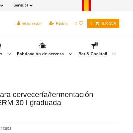
Servicios
Iniciar sesion
Registro
0
0
0,00 EUR
os
Fabricación de cerveza
Bar & Cocktail
ara cervecería/fermentación
M 30 l graduada
o
443628