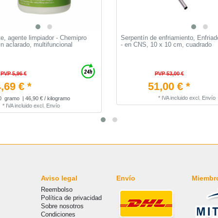
e, agente limpiador - Chemipro
Serpentín de enfriamiento, Enfria
n aclarado, multifuncional
- en CNS, 10 x 10 cm, cuadrado
PVP 5,96 €
PVP 53,00 €
,69 € *
51,00 € *
*
IVA incluido
excl.
Envío
0
gramo
| 46,90 € / kilogramo
*
IVA incluido
excl.
Envío
Aviso legal
Envío
Miembr
Reembolso
Política de privacidad
Sobre nosotros
Condiciones