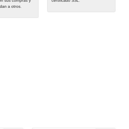
on sus compras y
certificado SSL.
dan a otros.