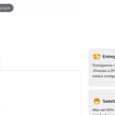
ra zoom
Entreg
Entregamos r
¡Gracias a D
estará contig
Satisf
.
Más del 95% d