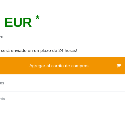
e
*
6 EUR
zo
 será enviado en un plazo de 24 horas!
Agregar al carrito de compras
tos
vío