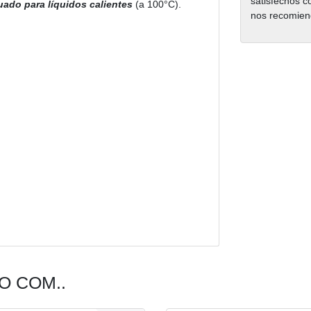
satisfechos c
ado para líquidos calientes
(a 100°C).
nos recomien
 COM..