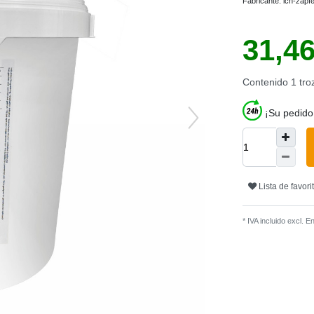
Fabricante:
ich-zapf
31,4
Contenido
1
tro
¡Su pedido
Lista de favori
* IVA incluido excl.
En