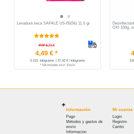
Levadura seca SAFALE US-05(56) 11.5 gr
Desinfectant
OXI 100g, si
PVP 5,71 €
4,49 € *
4
0.115
kilogramo
| 37,42 € / kilogramo
10
*
IVA incluido
excl.
Envío
Información
Mi cuenta
Pago
Login
Métodos y gastos de
Registro
envío
Carrito
Informacion