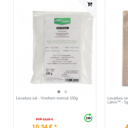
Levadura sal - Vinoferm nutrisal 100g
Levadura se
Lalvin™ - 5
PVP 12,01 €
10,34 € *
4