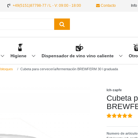
+49(5151)87798-77 / L - V: 09:00 - 18:00
Contacto
Info
Higiene
Dispensador de vino vino caliente
Otr
 bitoques
Cubeta para cervecería/fermentación BREWFERM 30 l graduada
Ich-zapfe
Cubeta p
BREWFER
Numero de articul