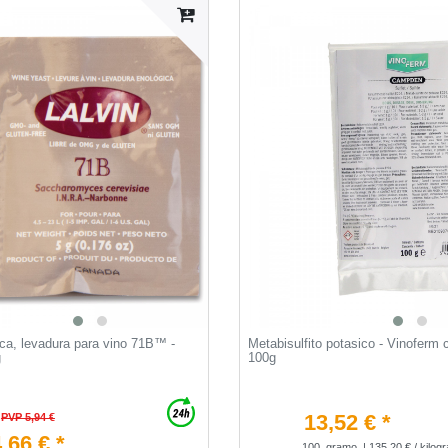
ca, levadura para vino 71B™ -
Metabisulfito potasico - Vinoferm
g
100g
13,52 € *
PVP 5,94 €
,66 € *
100
gramo
| 135,20 € / kilog