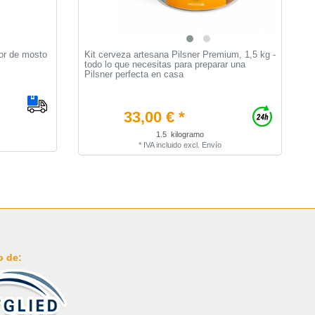
dor de mosto
Kit cerveza artesana Pilsner Premium, 1,5 kg -
L
todo lo que necesitas para preparar una
L
Pilsner perfecta en casa
33,00 € *
1.5
kilogramo
*
IVA incluido
excl.
Envío
o de: