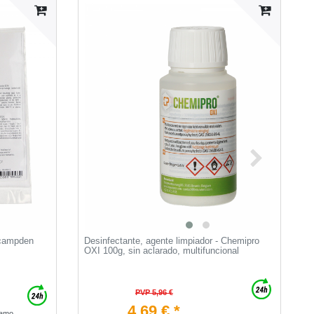
 campden
Desinfectante, agente limpiador - Chemipro
C
OXI 100g, sin aclarado, multifuncional
m
PVP 5,96 €
4,69 € *
ramo