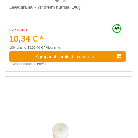
Levadura sal - Vinoferm nutrisal 100g
PVP 12,01 €
10,34 € *
100
gramo
| 103,40 € / kilogramo
Agregar al carrito de compras
*
IVA incluido
excl.
Envío