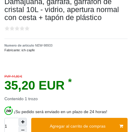
Damajuana, garrafa, garrafon de
cristal 10L - vidrio, apertura normal
con cesta + tapón de plástico
Numero de articulo
NEW-98933
Fabricante:
ich-zapfe
PVP 44,80 €
*
35,20 EUR
Contenido
1
trozo
¡Su pedido será enviado en un plazo de 24 horas!
Agregar al carrito de compras