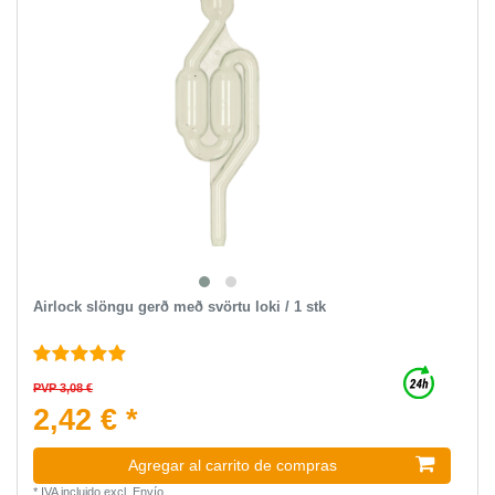
Airlock slöngu gerð með svörtu loki / 1 stk
PVP 3,08 €
2,42 € *
Agregar al carrito de compras
*
IVA incluido
excl.
Envío