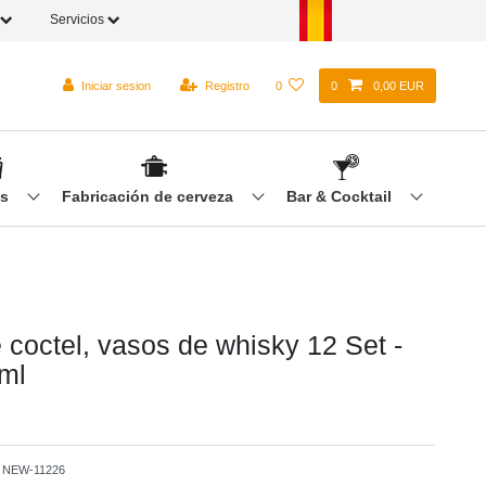
Servicios
Iniciar sesion
Registro
0
0
0,00 EUR
os
Fabricación de cerveza
Bar & Cocktail
 coctel, vasos de whisky 12 Set -
 ml
o
NEW-11226