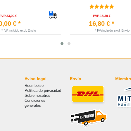
PVP 33,00 €
PVP 18,30 €
0,00 € *
16,80 € *
*
IVA incluido
excl.
Envío
*
IVA incluido
excl.
Envío
Aviso legal
Envío
Miembr
Reembolso
Política de privacidad
Sobre nosotros
Condiciones
generales