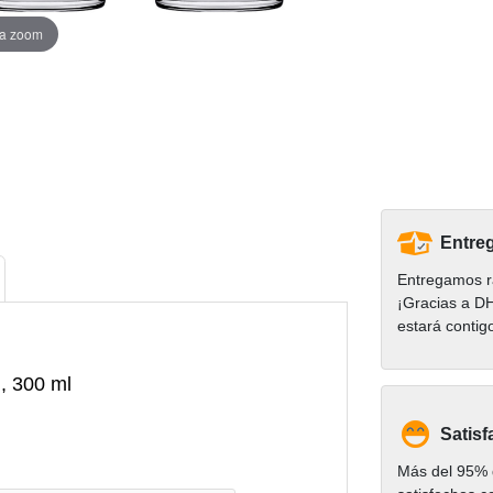
ra zoom
Entreg
Entregamos r
¡Gracias a D
estará contig
l, 300 ml
Satisf
Más del 95% d