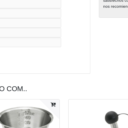
satisfechos c
nos recomien
 COM..