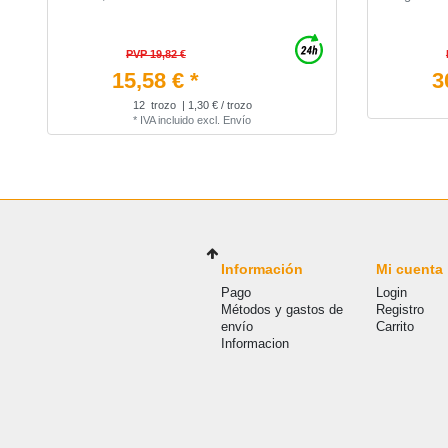
PVP 19,82 €
15,58 € *
3
12
trozo
| 1,30 € / trozo
*
IVA incluido
excl.
Envío
Información
Mi cuenta
Pago
Login
Métodos y gastos de
Registro
envío
Carrito
Informacion