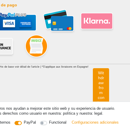
 de pago
x de base voir détail de l'article | *S'applique aux livraisons en Espagne!
Wit
hdr
aw
fro
m
con
trac
t
tros nos ayudan a mejorar este sitio web y su experiencia de usuario.
her
derechos como usuario en nuestra: política y nuestra: legal.
e
ternos
PayPal
Functional
Configuraciones adicionales