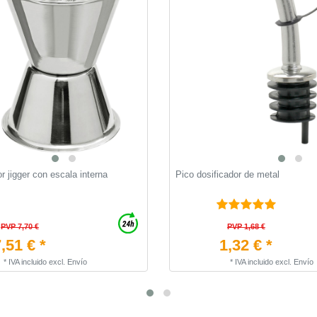
 jigger con escala interna
Pico dosificador de metal
PVP 7,70 €
PVP 1,68 €
,51 € *
1,32 € *
*
IVA incluido
excl.
Envío
*
IVA incluido
excl.
Envío