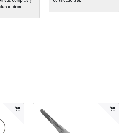
on sus compras y
certificado SSL.
dan a otros.