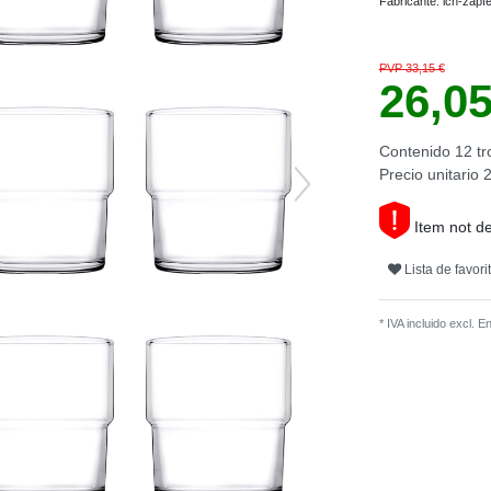
Fabricante:
ich-zapf
PVP 33,15 €
26,0
Contenido
12
tr
Precio unitario
2
Item not de
Lista de favori
* IVA incluido excl.
En