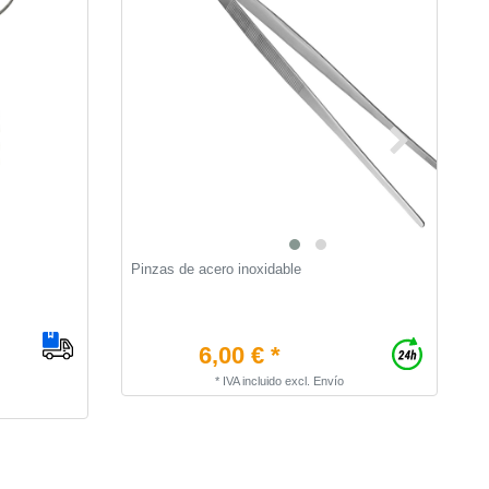
Pinzas de acero inoxidable
[
J
W
6,00 € *
*
IVA incluido
excl.
Envío