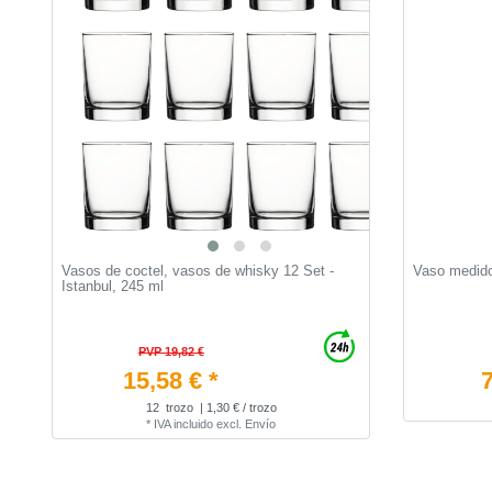
Vasos de coctel, vasos de whisky 12 Set -
Vaso medidor
Istanbul, 245 ml
PVP 19,82 €
15,58 € *
7
12
trozo
| 1,30 € / trozo
*
IVA incluido
excl.
Envío