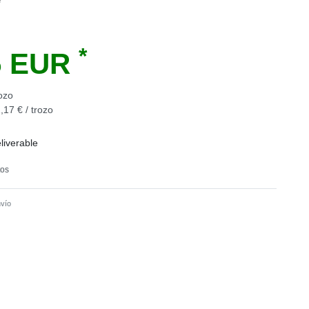
e
*
5 EUR
ozo
,17 € / trozo
liverable
tos
vío