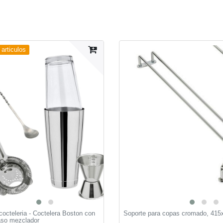
articulos
cocteleria - Coctelera Boston con
Soporte para copas cromado, 41
vaso mezclador