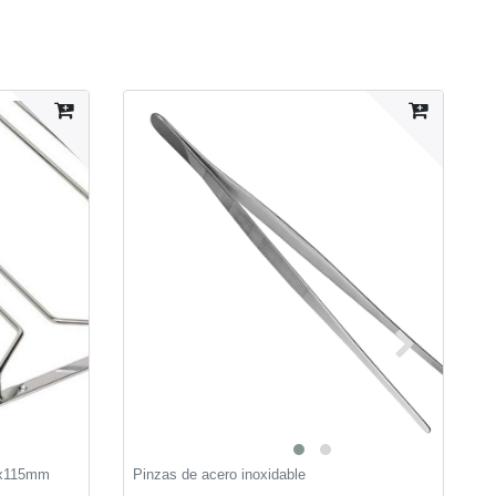
5x115mm
Pinzas de acero inoxidable
V