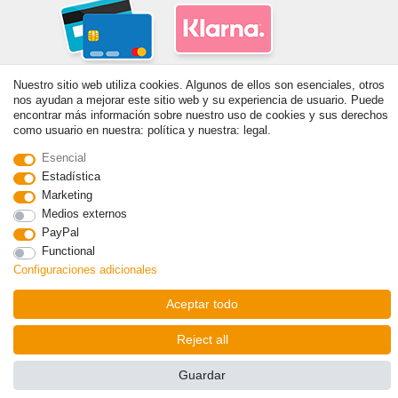
Nuestro sitio web utiliza cookies. Algunos de ellos son esenciales, otros
nos ayudan a mejorar este sitio web y su experiencia de usuario. Puede
encontrar más información sobre nuestro uso de cookies y sus derechos
como usuario en nuestra: política y nuestra: legal.
Esencial
© Copyright 2026 | Todos los derechos reservados. - Prix de base voir
Estadística
détail de l'article | *S'applique aux livraisons en Espagne!
Marketing
Medios externos
Contacto
Withdraw from contract here
PayPal
Functional
Configuraciones adicionales
Aceptar todo
Reject all
Guardar