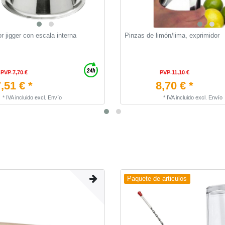
 jigger con escala interna
Pinzas de limón/lima, exprimidor
PVP 7,70 €
PVP 11,10 €
,51 € *
8,70 € *
*
IVA incluido
excl.
Envío
*
IVA incluido
excl.
Envío
Paquete de articulos