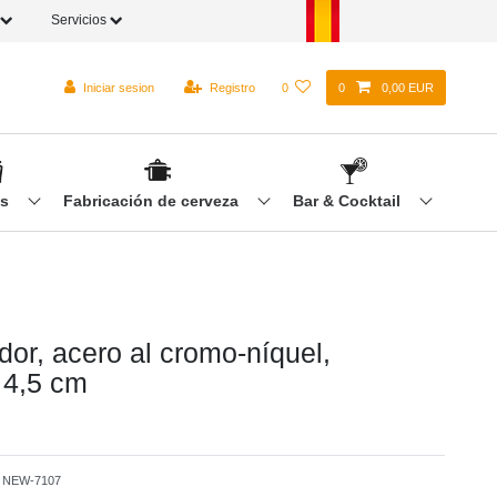
Servicios
Iniciar sesion
Registro
0
0
0,00 EUR
os
Fabricación de cerveza
Bar & Cocktail
dor, acero al cromo-níquel,
 4,5 cm
o
NEW-7107