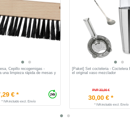
esa, Cepillo recogemigas -
[Paket] Set cocteleria - Coctelera
ra una limpieza rápida de mesas y
el original vaso mezclador
PVP 33,00 €
,29 € *
30,00 € *
*
IVA incluido
excl.
Envío
*
IVA incluido
excl.
Envío