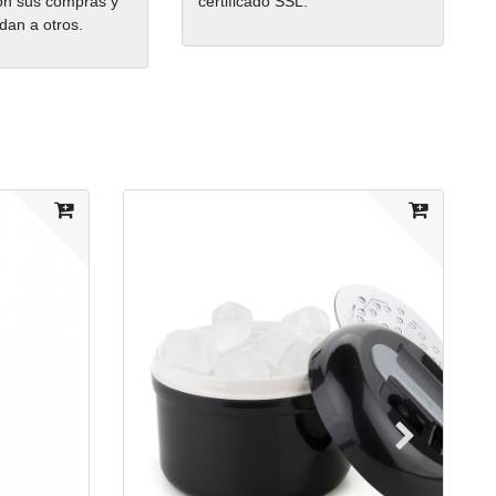
on sus compras y
certificado SSL.
dan a otros.