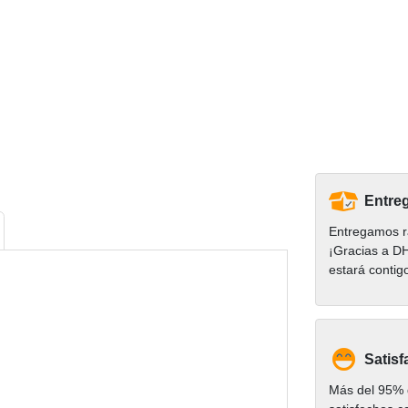
Entreg
Entregamos r
¡Gracias a D
estará contig
Satisf
Más del 95% d