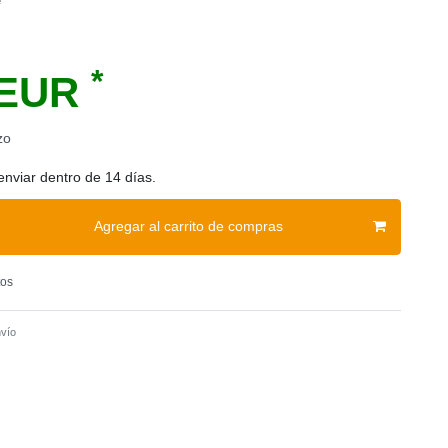
e
*
 EUR
zo
enviar dentro de 14 días.
Agregar al carrito de compras
tos
vío