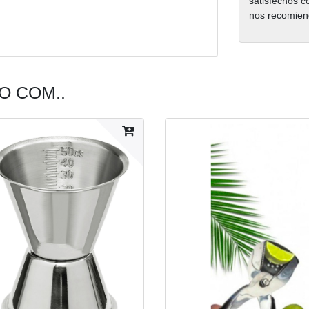
satisfechos c
nos recomien
 COM..