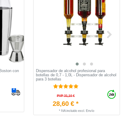
 Boston con
Dispensador de alcohol profesional para
D
botellas de 0,7 - 1,0L - Dispensador de alcohol
-
para 3 botellas
PVP 31,10 €
28,60 € *
*
IVA incluido
excl.
Envío