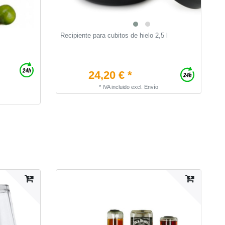
Recipiente para cubitos de hielo 2,5 l
A
24,20 € *
*
IVA incluido
excl.
Envío