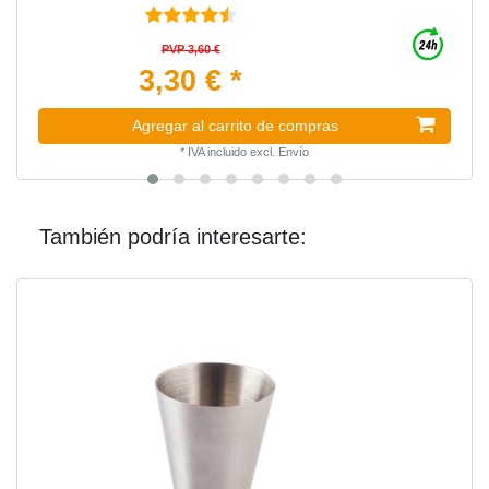
PVP 3,60 €
3,30 € *
Agregar al carrito de compras
*
IVA incluido
excl.
Envío
También podría interesarte: