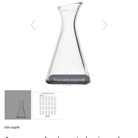
Toca para expandir
Ich-zapfe