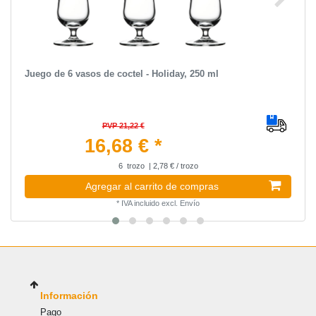
Juego de 6 vasos de coctel - Holiday, 250 ml
PVP 21,22 €
16,68 € *
6
trozo
| 2,78 € / trozo
Agregar al carrito de compras
*
IVA incluido
excl.
Envío
Información
Pago