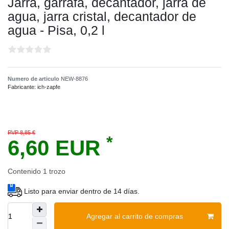
Jarra, garrafa, decantador, jarra de
agua, jarra cristal, decantador de
agua - Pisa, 0,2 l
Numero de articulo
NEW-8876
Fabricante:
ich-zapfe
PVP 8,85 €
*
6,60 EUR
Contenido
1
trozo
Listo para enviar dentro de 14 días.
Agregar al carrito de compras