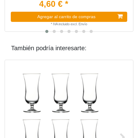
4,60 € *
Agregar al carrito de compras
*
IVA incluido
excl.
Envío
También podría interesarte: