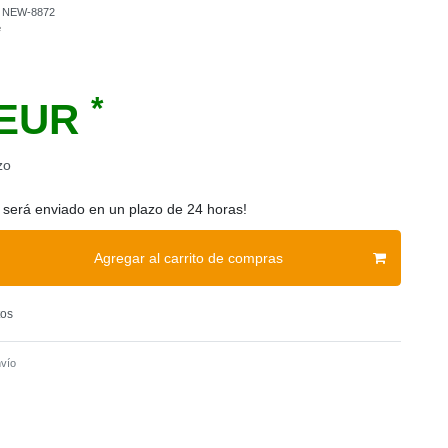
o
NEW-8872
e
*
 EUR
zo
 será enviado en un plazo de 24 horas!
Agregar al carrito de compras
tos
vío