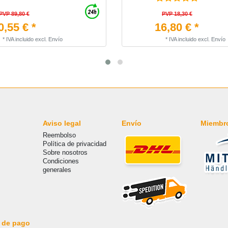
PVP 89,80 €
PVP 18,30 €
0,55 € *
16,80 € *
*
IVA incluido
excl.
Envío
*
IVA incluido
excl.
Envío
Aviso legal
Envío
Miembr
Reembolso
Política de privacidad
Sobre nosotros
Condiciones
generales
 de pago