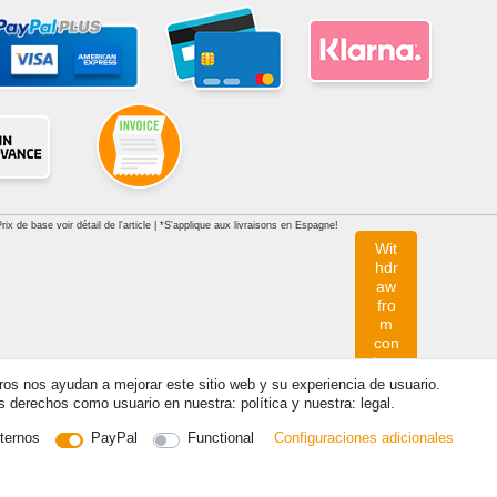
x de base voir détail de l'article | *S'applique aux livraisons en Espagne!
Wit
hdr
aw
fro
m
con
trac
t
tros nos ayudan a mejorar este sitio web y su experiencia de usuario.
her
derechos como usuario en nuestra: política y nuestra: legal.
e
ternos
PayPal
Functional
Configuraciones adicionales
Contacto