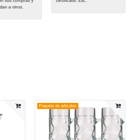
on sus compras y
certificado SSL.
dan a otros.
Paquete de articulos