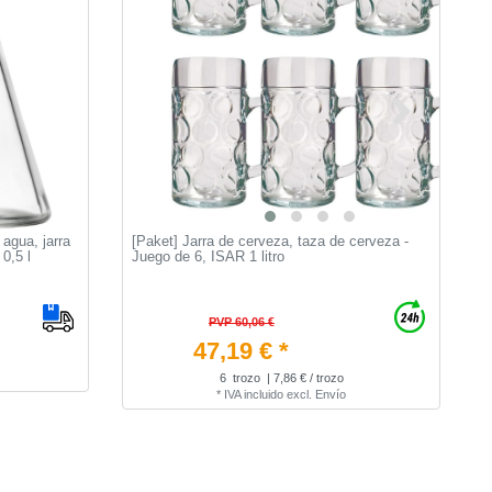
 agua, jarra
[Paket] Jarra de cerveza, taza de cerveza -
J
0,5 l
Juego de 6, ISAR 1 litro
c
PVP 60,06 €
47,19 € *
6
trozo
| 7,86 € / trozo
*
IVA incluido
excl.
Envío