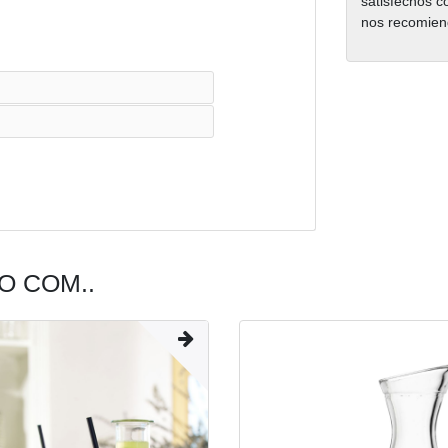
satisfechos c
nos recomien
 COM..