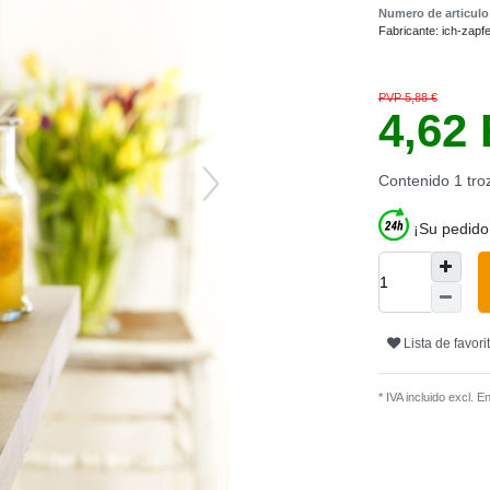
Numero de articul
Fabricante:
ich-zapf
PVP 5,88 €
4,62
Contenido
1
tro
¡Su pedido
Lista de favori
* IVA incluido excl.
En