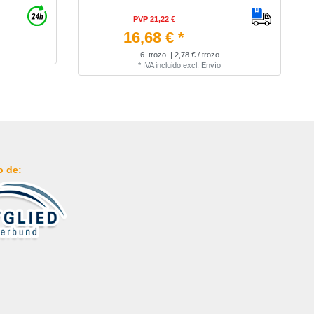
PVP 21,22 €
16,68 € *
6
trozo
| 2,78 € / trozo
*
IVA incluido
excl.
Envío
o de: