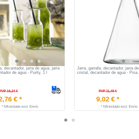
a, decantador, jarra de agua, jarra
Jarra, garrafa, decantador, jarra de
ntador de agua - Purity, 1 l
cristal, decantador de agua - Pisa, 
PVP 16,24 €
PVP 11,48 €
2,76 € *
9,02 € *
*
IVA incluido
excl.
Envío
*
IVA incluido
excl.
Envío