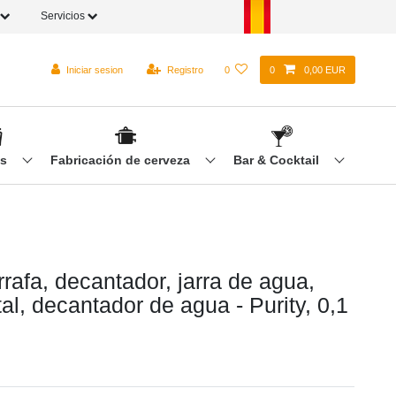
Servicios
Iniciar sesion
Registro
0
0
0,00 EUR
os
Fabricación de cerveza
Bar & Cocktail
rrafa, decantador, jarra de agua,
stal, decantador de agua - Purity, 0,1