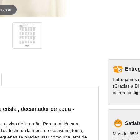
ra zoom
Entreg
Entregamos r
¡Gracias a D
estará contig
a cristal, decantador de agua -
Satisf
ara el vino de la araña. Pero también son
adas, leche en la mesa de desayuno, tonta,
Más del 95% d
s pequeñas se pueden usar como una jarra de