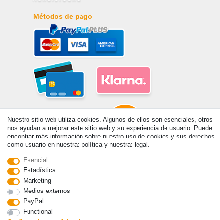
Métodos de pago
Nuestro sitio web utiliza cookies. Algunos de ellos son esenciales, otros
nos ayudan a mejorar este sitio web y su experiencia de usuario. Puede
encontrar más información sobre nuestro uso de cookies y sus derechos
como usuario en nuestra: política y nuestra: legal.
© Copyright 2026 | Todos los derechos reservados. - Prix de base voir
Esencial
détail de l'article | *S'applique aux livraisons en Espagne!
Estadística
Marketing
Medios externos
Contacto
Withdraw from contract here
PayPal
Functional