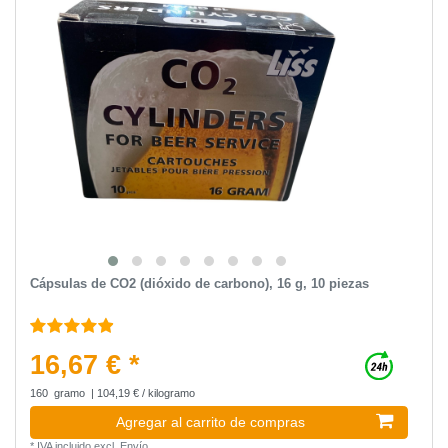
Cápsulas de CO2 (dióxido de carbono), 16 g, 10 piezas
16,67 € *
160
gramo
| 104,19 € / kilogramo
Agregar al carrito de compras
*
IVA incluido
excl.
Envío