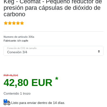
Keg - Ceomat - Pequeño reductor de
presión para cápsulas de dióxido de
carbono
Numero de articulo
306a
Fabricante:
ich-zapfe
Conexión de CO2 de tamaño
PVP 46,70 €
*
42,80 EUR
Contenido
1
trozo
Listo para enviar dentro de 14 días.