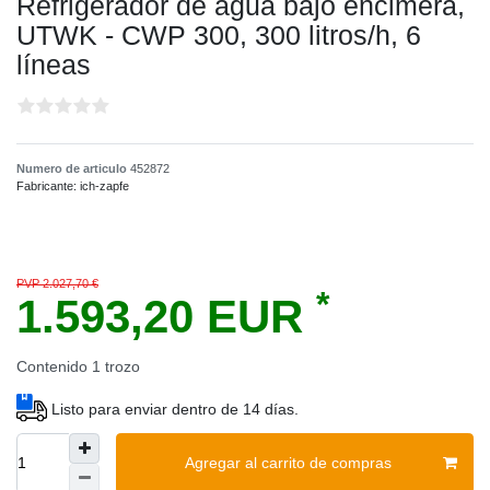
Refrigerador de agua bajo encimera,
UTWK - CWP 300, 300 litros/h, 6
líneas
Numero de articulo
452872
Fabricante:
ich-zapfe
PVP 2.027,70 €
*
1.593,20 EUR
Contenido
1
trozo
Listo para enviar dentro de 14 días.
Agregar al carrito de compras