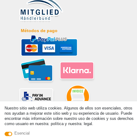
Métodos de pago
Nuestro sitio web utiliza cookies. Algunos de ellos son esenciales, otros
nos ayudan a mejorar este sitio web y su experiencia de usuario. Puede
encontrar más información sobre nuestro uso de cookies y sus derechos
© Copyright 2026 | Todos los derechos reservados. - Prix de base voir
como usuario en nuestra: política y nuestra: legal.
détail de l'article | *S'applique aux livraisons en Espagne!
Esencial