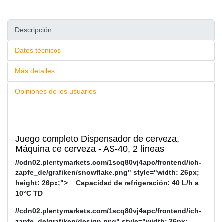
Descripción
Datos técnicos
Más detalles
Opiniones de los usuarios
Juego completo Dispensador de cerveza,
Máquina de cerveza - AS-40, 2 líneas
//cdn02.plentymarkets.com/1scq80vj4apc/frontend/ich-
zapfe_de/grafiken/snowflake.png" style="width: 26px;
height: 26px;">
Capacidad de refrigeración: 40 L/h a
10°C TD
//cdn02.plentymarkets.com/1scq80vj4apc/frontend/ich-
zapfe_de/grafiken/design.png" style="width: 26px;