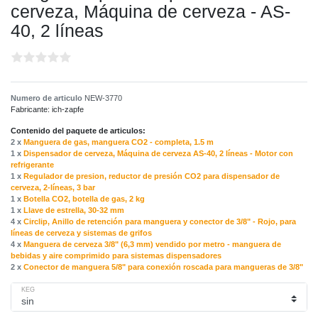
cerveza, Máquina de cerveza - AS-
40, 2 líneas
Numero de articulo
NEW-3770
Fabricante:
ich-zapfe
Contenido del paquete de articulos:
2 x
Manguera de gas, manguera CO2 - completa, 1.5 m
1 x
Dispensador de cerveza, Máquina de cerveza AS-40, 2 líneas - Motor con
refrigerante
1 x
Regulador de presion, reductor de presión CO2 para dispensador de
cerveza, 2-líneas, 3 bar
1 x
Botella CO2, botella de gas, 2 kg
1 x
Llave de estrella, 30-32 mm
4 x
Circlip, Anillo de retención para manguera y conector de 3/8" - Rojo, para
líneas de cerveza y sistemas de grifos
4 x
Manguera de cerveza 3/8" (6,3 mm) vendido por metro - manguera de
bebidas y aire comprimido para sistemas dispensadores
2 x
Conector de manguera 5/8" para conexión roscada para mangueras de 3/8"
KEG