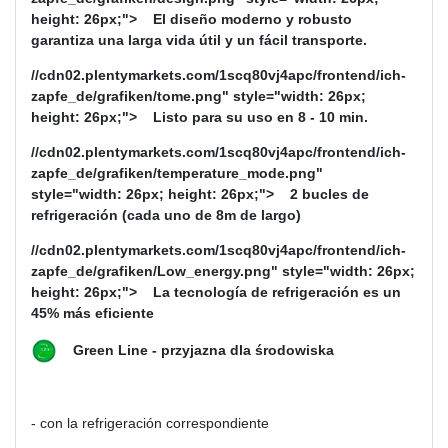
height: 26px;"> El diseño moderno y robusto
garantiza una larga vida útil y un fácil transporte.
//cdn02.plentymarkets.com/1scq80vj4apc/frontend/ich-
zapfe_de/grafiken/tome.png" style="width: 26px;
height: 26px;">
Listo para su uso en 8 - 10 min.
//cdn02.plentymarkets.com/1scq80vj4apc/frontend/ich-
zapfe_de/grafiken/temperature_mode.png"
style="width: 26px; height: 26px;">
2 bucles de
refrigeración (cada uno de 8m de largo)
//cdn02.plentymarkets.com/1scq80vj4apc/frontend/ich-
zapfe_de/grafiken/Low_energy.png" style="width: 26px;
height: 26px;"> La tecnología de refrigeración es un
45% más eficiente
Green Line - przyjazna dla środowiska
- con la refrigeración correspondiente