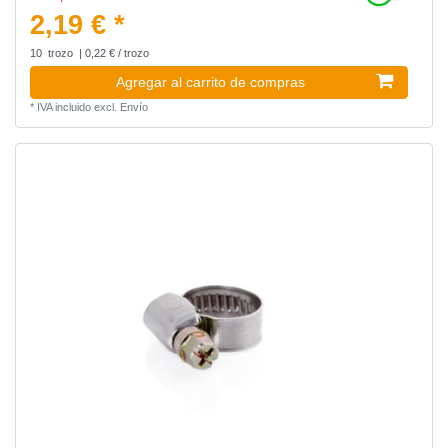
2,19 € *
10
trozo
| 0,22 € / trozo
Agregar al carrito de compras
*
IVA incluido
excl.
Envío