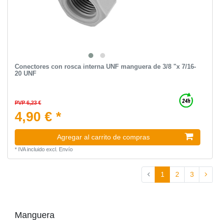
Conectores con rosca interna UNF manguera de 3/8 "x 7/16-
20 UNF
PVP 6,23 €
4,90 € *
Agregar al carrito de compras
*
IVA incluido
excl.
Envío
1
2
3
Manguera