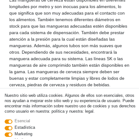
longitudes por metro y son inocuas para los alimentos, lo
que significa que son muy adecuadas para el contacto con
los alimentos. También tenemos diferentes diámetros en
stock para que las mangueras adecuadas estén disponibles
para cada sistema de dispensación. También debe prestar
atención a la presión para la cual están diseñadas las
mangueras. Además, algunos tubos son más suaves que
otros. Dependiendo de sus necesidades, encontrará la
manguera adecuada para su sistema. Las líneas SK o las
mangueras de aire comprimido también están disponibles en
la gama. Las mangueras de cerveza siempre deben ser
buenas y estar completamente limpias y libres de lodos de
cerveza, piedras de cerveza y residuos de bebidas.
Encontrará varios agentes de limpieza en nuestra gama. La
Nuestro sitio web utiliza cookies. Algunos de ellos son esenciales, otros
contaminación puede dañar la salud y la cerveza pierde su
nos ayudan a mejorar este sitio web y su experiencia de usuario. Puede
sabor.
encontrar más información sobre nuestro uso de cookies y sus derechos
como usuario en nuestra: política y nuestra: legal.
Las mangueras de cerveza debe ser siempre clara y limpia a
Esencial
fondo y barro cerveza, jarra de cerveza y de bebidas
Estadística
residuos liberados. Usted encontrará en nuestra gama,
Marketing
diversos detergentes. Los contaminantes pueden causar