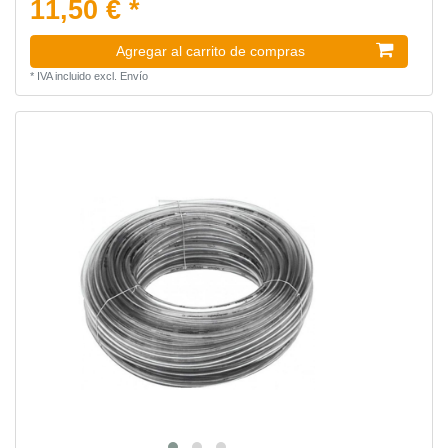
11,50 € *
Agregar al carrito de compras
*
IVA incluido
excl.
Envío