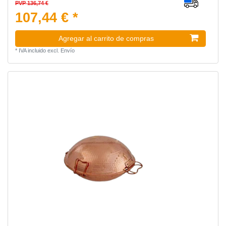
PVP 136,74 €
107,44 € *
Agregar al carrito de compras
*
IVA incluido
excl.
Envío