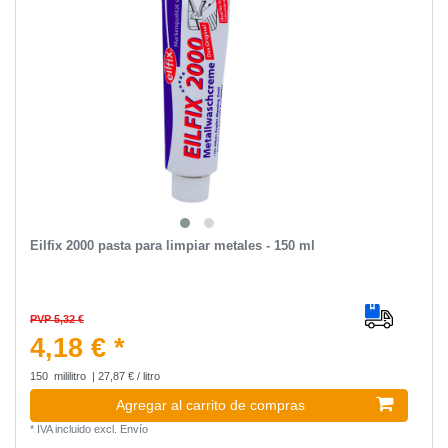
Eilfix 2000 pasta para limpiar metales - 150 ml
PVP 5,32 €
4,18 € *
150
mililitro
| 27,87 € / litro
Agregar al carrito de compras
*
IVA incluido
excl.
Envío