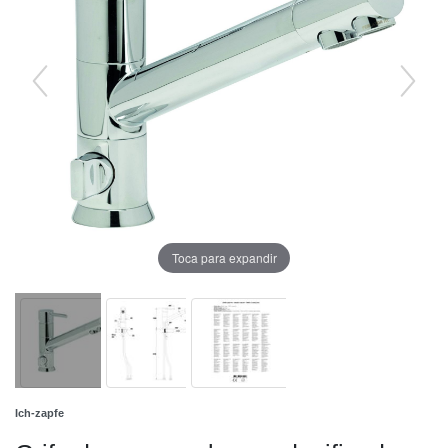
Toca para expandir
Ich-zapfe