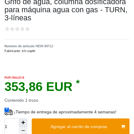
Grifo de agua, columna dosificadora
para máquina agua con gas - TURN,
3-líneas
Numero de articulo
NEW-99712
Fabricante:
ich-zapfe
PVP 450,37 €
*
353,86 EUR
Contenido
1
trozo
¡Tiempo de entrega de aproximadamente 4 semanas!
Agregar al carrito de compras