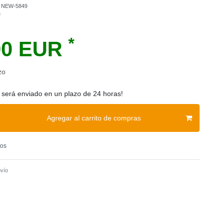
o
NEW-5849
e
*
00 EUR
zo
 será enviado en un plazo de 24 horas!
Agregar al carrito de compras
tos
vío