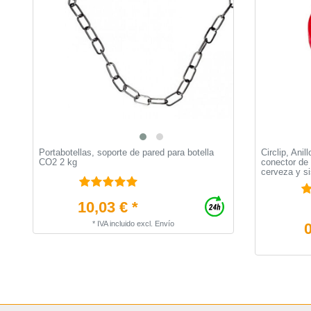
Portabotellas, soporte de pared para botella
Circlip, Ani
CO2 2 kg
conector de 
cerveza y si
10,03 € *
*
IVA incluido
excl.
Envío
0