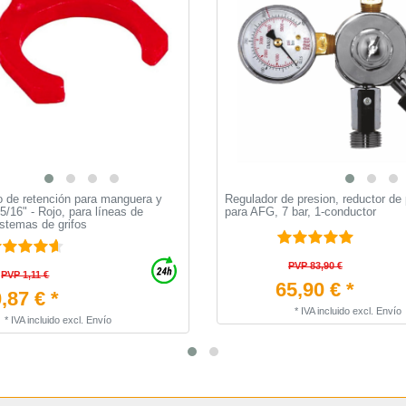
llo de retención para manguera y
Regulador de presion, reductor de
5/16" - Rojo, para líneas de
para AFG, 7 bar, 1-conductor
stemas de grifos
PVP 83,90 €
PVP 1,11 €
65,90 € *
,87 € *
*
IVA incluido
excl.
Envío
*
IVA incluido
excl.
Envío