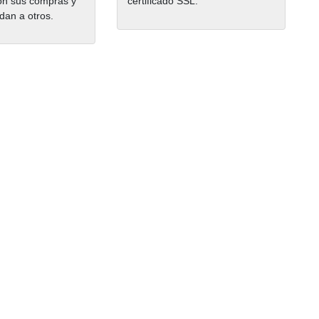
on sus compras y
certificado SSL.
dan a otros.