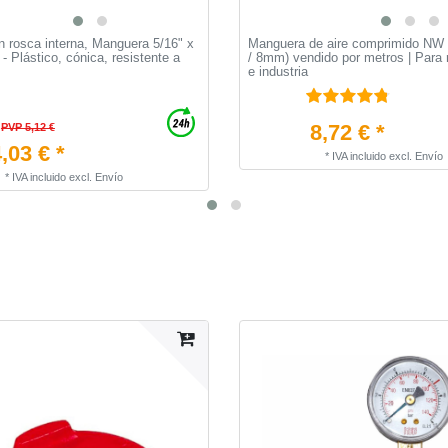
n rosca interna, Manguera 5/16" x
Manguera de aire comprimido NW
- Plástico, cónica, resistente a
/ 8mm) vendido por metros | Para 
e industria
8,72 € *
PVP 5,12 €
,03 € *
*
IVA incluido
excl.
Envío
*
IVA incluido
excl.
Envío