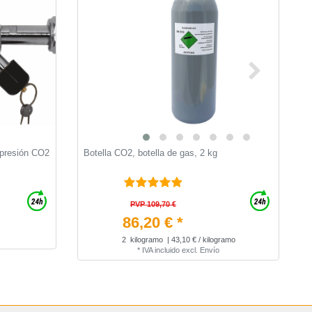
 presión CO2
Botella CO2, botella de gas, 2 kg
C
c
c
PVP 109,70 €
86,20 € *
2
kilogramo
| 43,10 € / kilogramo
*
IVA incluido
excl.
Envío