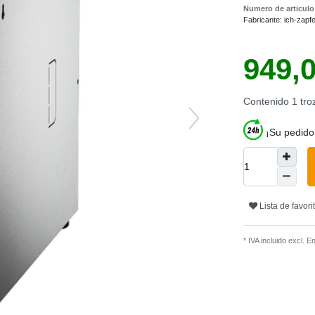
Numero de articul
Fabricante:
ich-zapf
949,
Contenido
1
tro
¡Su pedido
Lista de favori
* IVA incluido excl.
En