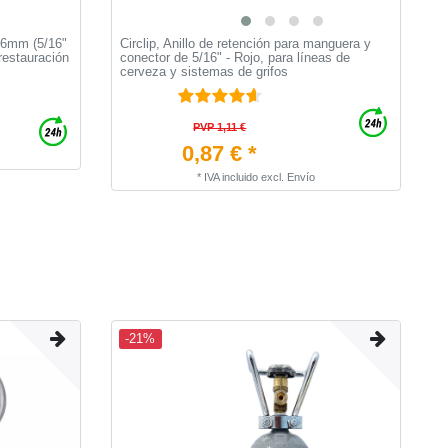
 6mm (5/16"
Circlip, Anillo de retención para manguera y
B
restauración
conector de 5/16" - Rojo, para líneas de
cerveza y sistemas de grifos
PVP 1,11 €
0,87 € *
*
IVA incluido
excl.
Envío
-21%