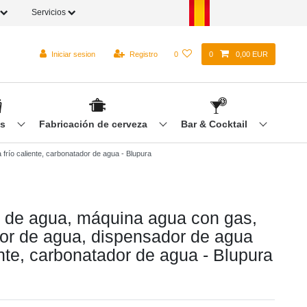
Servicios
Iniciar sesion
Registro
0
0
0,00 EUR
os
Fabricación de cerveza
Bar & Cocktail
frío caliente, carbonatador de agua - Blupura
r de agua, máquina agua con gas,
dor de agua, dispensador de agua
ente, carbonatador de agua - Blupura