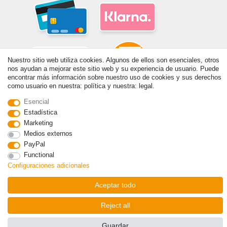
Nuestro sitio web utiliza cookies. Algunos de ellos son esenciales, otros
nos ayudan a mejorar este sitio web y su experiencia de usuario. Puede
encontrar más información sobre nuestro uso de cookies y sus derechos
como usuario en nuestra: política y nuestra: legal.
© Copyright 2026 | Todos los derechos reservados. - Prix de base voir
Esencial
détail de l'article | *S'applique aux livraisons en Espagne!
Estadística
Marketing
Contacto
Withdraw from contract here
Medios externos
PayPal
Functional
Configuraciones adicionales
Aceptar todo
Reject all
Guardar