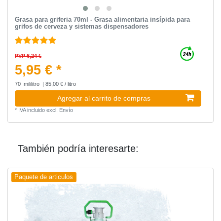
Grasa para griferia 70ml - Grasa alimentaria insípida para
grifos de cerveza y sistemas dispensadores
PVP 6,24 €
5,95 € *
70
mililitro
| 85,00 € / litro
Agregar al carrito de compras
*
IVA incluido
excl.
Envío
También podría interesarte:
Paquete de articulos