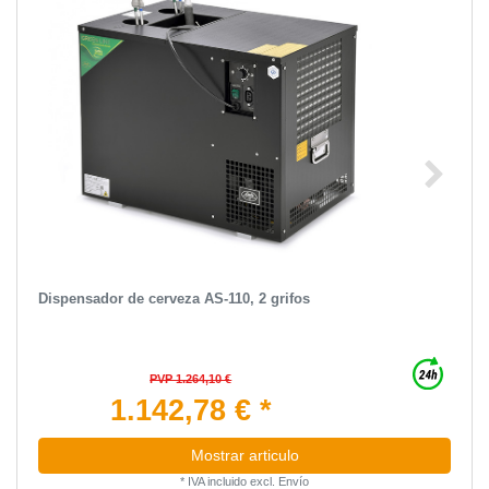
Dispensador de cerveza AS-110, 2 grifos
PVP 1.264,10 €
1.142,78 € *
Mostrar articulo
*
IVA incluido
excl.
Envío