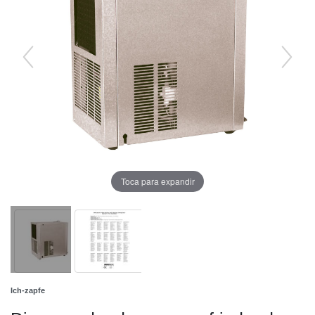
Toca para expandir
Ich-zapfe